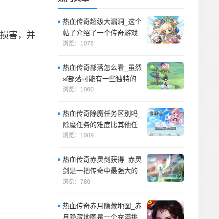
热血传奇超级大漏洞_这个
帖子介绍了一个传奇游戏
损害，并
中的超级漏洞，这个漏洞
浏览：1076
可能会让游戏
热血传奇部落怎么看_虽然
sf部落可能有一些独特的
玩法和福利，但需要注意
浏览：1060
的是，这些
热血传奇除魔任务区别吗_
除魔任务的难度比其他任
务更高，需要玩家花费更
浏览：1009
多的时间和精
热血传奇赤灵剑获得_赤灵
剑是一把传奇中最强大的
剑，它是游戏中最高的攻
浏览：780
击力武器之一
热血传奇赤月隐藏地图_赤
月隐藏地图是一个充满挑