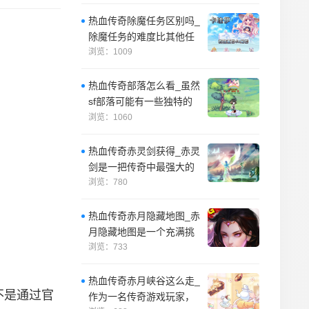
可能会让游戏
热血传奇除魔任务区别吗_
除魔任务的难度比其他任
务更高，需要玩家花费更
浏览：1009
多的时间和精
热血传奇部落怎么看_虽然
sf部落可能有一些独特的
玩法和福利，但需要注意
浏览：1060
的是，这些
热血传奇赤灵剑获得_赤灵
剑是一把传奇中最强大的
剑，它是游戏中最高的攻
浏览：780
击力武器之一
热血传奇赤月隐藏地图_赤
月隐藏地图是一个充满挑
战的地方。
浏览：733
热血传奇赤月峡谷这么走_
不是通过官
作为一名传奇游戏玩家，