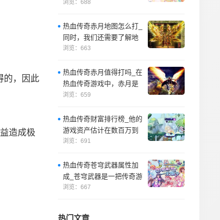
探索游戏中的神秘峡谷一
浏览：688
直是我的梦想
热血传奇赤月地图怎么打_
同时，我们还需要了解地
图中的各种怪物的位置和
浏览：663
规律，以便更
热血传奇赤月值得打吗_在
得的，因此
热血传奇游戏中，赤月是
一个非常重要的地图，因
浏览：659
为它拥有着很
热血传奇财富排行榜_他的
游戏资产估计在数百万到
益造成极
数千万之间，是游戏中最
浏览：691
富有的玩家之
热血传奇苍穹武器属性加
成_苍穹武器是一把传奇游
戏中非常神秘的武器，它
浏览：667
拥有着非常高
热门文章