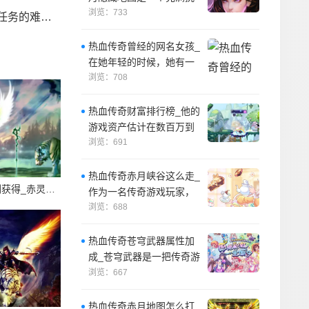
战的地方。
浏览：733
花费更多的时间和精
热血传奇曾经的网名女孩_
在她年轻的时候，她有一
个梦想，那就是成为一名
浏览：708
传奇游戏的高
热血传奇财富排行榜_他的
游戏资产估计在数百万到
数千万之间，是游戏中最
浏览：691
富有的玩家之
热血传奇赤月峡谷这么走_
热血传奇赤灵剑获得_赤灵剑是一把传奇中最强大的剑，它是游戏中最高的攻击力武器之一
作为一名传奇游戏玩家，
探索游戏中的神秘峡谷一
浏览：688
直是我的梦想
热血传奇苍穹武器属性加
成_苍穹武器是一把传奇游
戏中非常神秘的武器，它
浏览：667
拥有着非常高
热血传奇赤月地图怎么打_